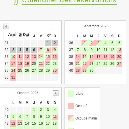
Calendrier des réservations
Septembre 2026
L
M
M
J
V
S
D
L
M
M
J
V
S
D
31
1
2
36
1
2
3
4
5
6
32
3
4
5
6
7
8
9
37
7
8
9
10
11
12
13
33
10
11
12
13
14
15
16
38
14
15
16
17
18
19
20
34
17
18
19
20
21
22
23
39
21
22
23
24
25
26
27
35
24
25
26
27
28
29
30
40
28
29
30
36
31
Octobre 2026
Libre
L
M
M
J
V
S
D
Occupé
40
1
2
3
4
41
5
6
7
8
9
10
11
Occupé matin
42
12
13
14
15
16
17
18