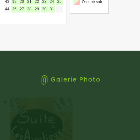
43
19
20
21
22
23
24
25
Occupé soir
44
26
27
28
29
30
31
Galerie Photo